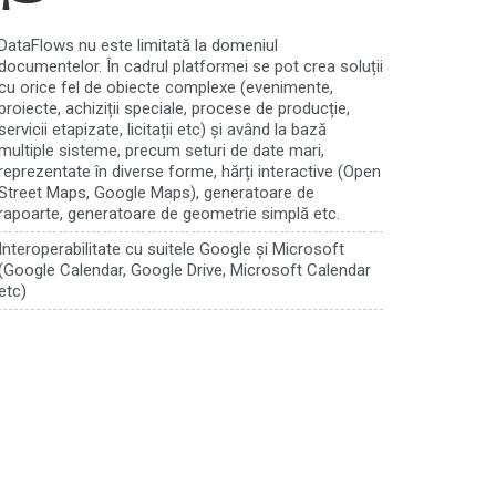
DataFlows nu este limitată la domeniul
documentelor. În cadrul platformei se pot crea soluții
cu orice fel de obiecte complexe (evenimente,
proiecte, achiziții speciale, procese de producție,
servicii etapizate, licitații etc) și având la bază
multiple sisteme, precum seturi de date mari,
reprezentate în diverse forme, hărți interactive (Open
Street Maps, Google Maps), generatoare de
rapoarte, generatoare de geometrie simplă etc.
Interoperabilitate cu suitele Google și Microsoft
(Google Calendar, Google Drive, Microsoft Calendar
etc)