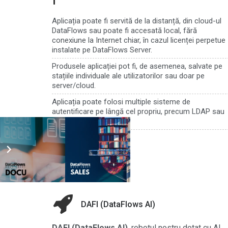
Aplicația poate fi servită de la distanță, din cloud-ul
DataFlows sau poate fi accesată local, fără
conexiune la Internet chiar, în cazul licenței perpetue
instalate pe DataFlows Server.
Produsele aplicației pot fi, de asemenea, salvate pe
stațiile individuale ale utilizatorilor sau doar pe
server/cloud.
Aplicația poate folosi multiple sisteme de
autentificare pe lângă cel propriu, precum LDAP sau
OAuth
DAFI (DataFlows AI)
DAFI (DataFlows AI)
, robotul nostru dotat cu AI