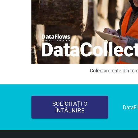
Colectare date din ter
SOLICITAȚI O
DataF
ÎNTÂLNIRE