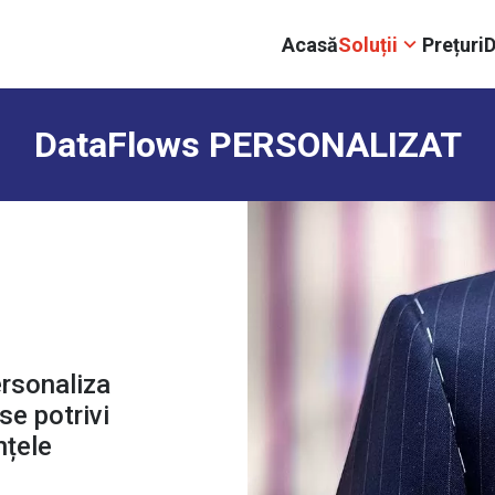
Acasă
Soluții
Prețuri
D
DataFlows PERSONALIZAT
rsonaliza
se potrivi
nțele